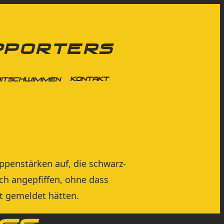
PPORTERS
Kontakt
itschwimmen
ppenstärken auf, die schwarz-
ch angepfiffen, ohne dass
rt gemeldet hätten.