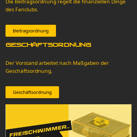
Die Beitragsordnung regelt die finanziellen Dinge
des Fanclubs.
Beitragsordnung
Geschäftsordnung
Der Vorstand arbeitet nach Maßgaben der
Geschäftsordnung.
Geschäftsordnung