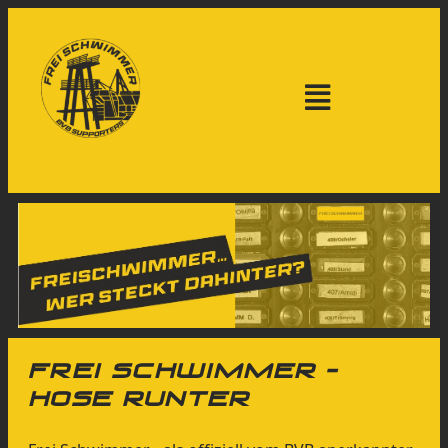
Frei schwimmer -
Hose runter